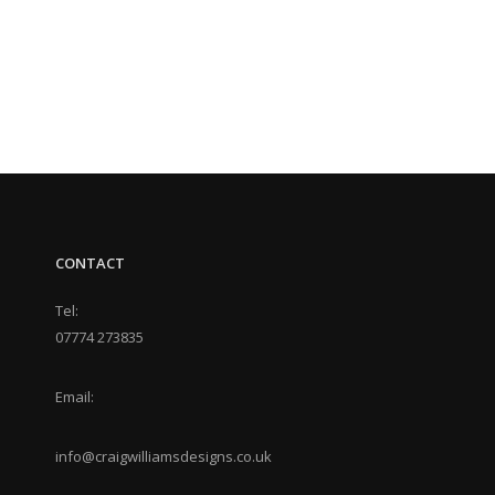
CONTACT
Tel:
07774 273835
Email:
info@craigwilliamsdesigns.co.uk