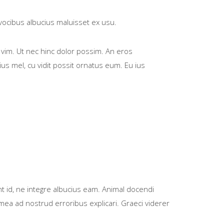
 vocibus albucius maluisset ex usu.
vim. Ut nec hinc dolor possim. An eros
us mel, cu vidit possit ornatus eum. Eu ius
nt id, ne integre albucius eam. Animal docendi
mea ad nostrud erroribus explicari. Graeci viderer