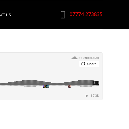
07774 273835
CT US