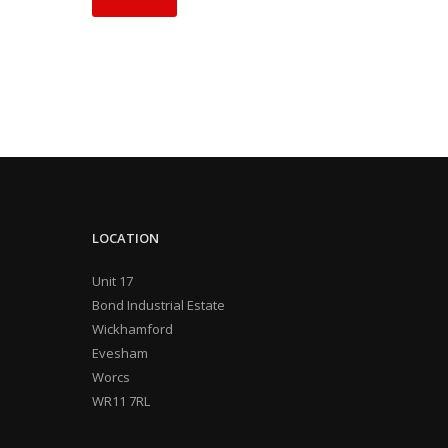
LOCATION
Unit 17
Bond Industrial Estate
Wickhamford
Evesham
Worcs
WR11 7RL