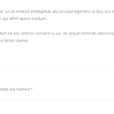
ei. Ius et invidunt intellegebat, alia utroque legendos ut duo, eos 
qui affert aperiri invidunt.
ne est, ceteros senserit cu ius. An eripuit nominati ullamcorper 
ea tantas utamur.
fields are marked
*