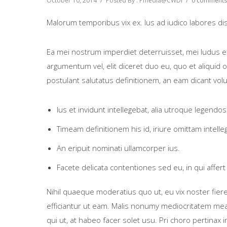
October 10, 2014
/
Posted By : Pmedia@CWDI
/
0 comments
Malorum temporibus vix ex. Ius ad iudico labores dis
Ea mei nostrum imperdiet deterruisset, mei ludus e
argumentum vel, elit diceret duo eu, quo et aliquid 
postulant salutatus definitionem, an eam dicant vol
Ius et invidunt intellegebat, alia utroque legendos
Timeam definitionem his id, iriure omittam intell
An eripuit nominati ullamcorper ius.
Facete delicata contentiones sed eu, in qui affert 
Nihil quaeque moderatius quo ut, eu vix noster fiere
efficiantur ut eam. Malis nonumy mediocritatem mea a
qui ut, at habeo facer solet usu. Pri choro pertinax